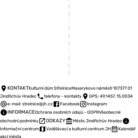
KONTAKT
Kulturní dům Střelnice
Masarykovo náměstí 107
377 01
Jindřichův Hradec
telefony - kontakty
GPS: 49.1457, 15.0034
e-mail: strelnice@jh.cz
Facebook
Instagram
INFORMACE
Ochrana osobních údajů - GDPR
Všeobecné
ODKAZY
obchodní podmínky
Město Jindřichův Hradec
Informační centrum
Vzdělávací a kulturní centrum JH
Kalendář
akcí města